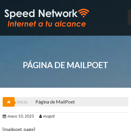
Saltar
al
contenido
PÁGINA DE MAILPOET
Inicio
Página de MailPoet
mayo 10, 2023
mcguti
[mailpoet_page]